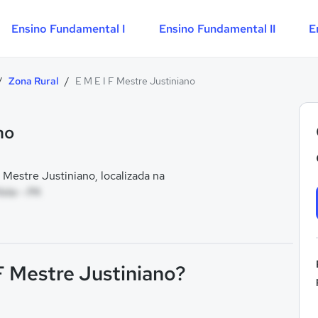
Ensino Fundamental I
Ensino Fundamental II
E
/
Zona Rural
/
E M E I F Mestre Justiniano
no
Mestre Justiniano, localizada na
ista - PA
 F Mestre Justiniano?