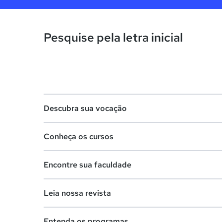
Pesquise pela letra inicial
Descubra sua vocação
Conheça os cursos
Teste vocacional
Encontre sua faculdade
Lista de profissões
Lista de cursos
Salários na sua região
Leia nossa revista
Cursos de graduação
Lista de faculdades
Cursos de pós-graduação
Entenda os programas