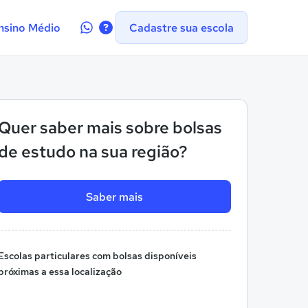
Contate-
nsino Médio
Cadastre sua escola
nos
no
WhatsApp
Quer saber mais sobre bolsas
de estudo na sua região?
Saber mais
Escolas particulares com bolsas disponíveis
próximas a essa localização