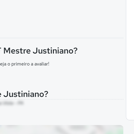
 F Mestre Justiniano?
eja o primeiro a avaliar!
e Justiniano?
a Vista - PA