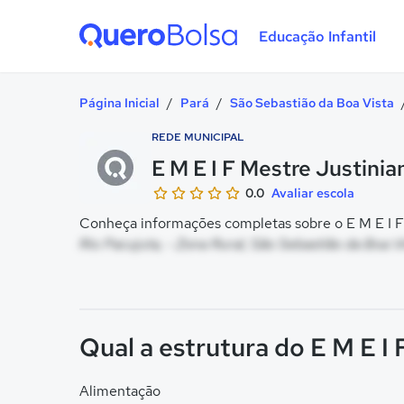
Educação Infantil
Quero Bolsa
Página Inicial
/
Pará
/
São Sebastião da Boa Vista
REDE MUNICIPAL
E M E I F Mestre Justinia
0.0
Avaliar escola
Conheça informações completas sobre o E M E I F 
Rio Pacujuta, - Zona Rural, São Sebastião da Boa V
Qual a estrutura do E M E I
Alimentação