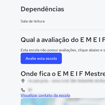
Dependências
Sala de leitura
Qual a avaliação do E M E I
Esta escola não possui avaliações, clique abaixo e s
Avalie esta escola
Onde fica o E M E I F Mestr
rio pacujuta, - zona rural, São Sebastião da Bo
91
Visualizar contato da escola