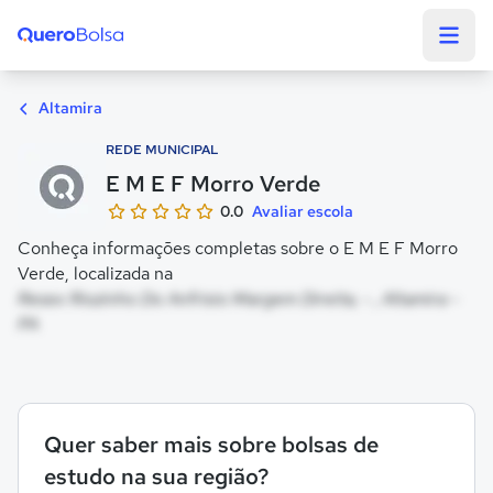
Quero Bolsa
Altamira
REDE MUNICIPAL
E M E F Morro Verde
0.0
Avaliar escola
Conheça informações completas sobre o E M E F Morro
Verde, localizada na
Resex Riozinho Do Anfrisio Margem Direita, - , Altamira -
PA
Quer saber mais sobre bolsas de
estudo na sua região?