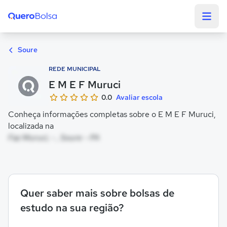
Quero Bolsa
Soure
REDE MUNICIPAL
E M E F Muruci
0.0
Avaliar escola
Conheça informações completas sobre o E M E F Muruci,
localizada na
Faz Muruci, - , Soure - PA
Quer saber mais sobre bolsas de
estudo na sua região?