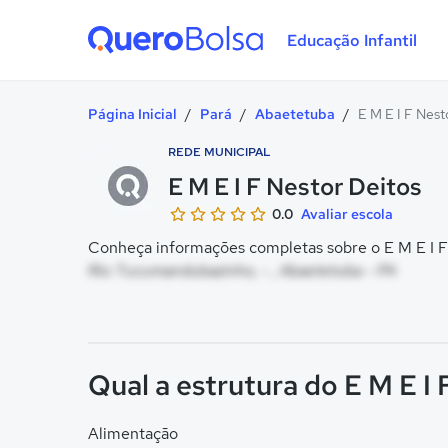
Educação Infantil
Quero Bolsa
Página Inicial
/
Pará
/
Abaetetuba
/
E M E I F Nest
REDE MUNICIPAL
E M E I F Nestor Deitos
0.0
Avaliar escola
Conheça informações completas sobre o E M E I F 
Rio Tucumandubazinho, - , Abaetetuba - PA
Qual a estrutura do E M E I
Alimentação