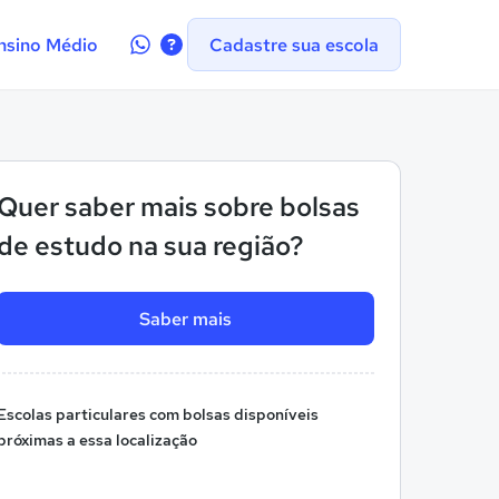
Contate-
nsino Médio
Cadastre sua escola
nos
no
WhatsApp
Quer saber mais sobre bolsas
de estudo na sua região?
Saber mais
Escolas particulares com bolsas disponíveis
próximas a essa localização