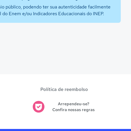
io público, podendo ter sua autenticidade facilmente
al do Enem e/ou Indicadores Educacionais do INEP.
Política de reembolso
Arrependeu-se?
Confira nossas regras