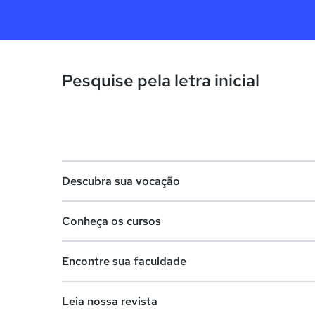
Pesquise pela letra inicial
Descubra sua vocação
Conheça os cursos
Teste vocacional
Encontre sua faculdade
Lista de profissões
Lista de cursos
Salários na sua região
Leia nossa revista
Cursos de graduação