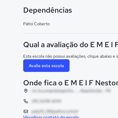
Dependências
Pátio Coberto
Qual a avaliação do E M E I
Esta escola não possui avaliações, clique abaixo e s
Avalie esta escola
Onde fica o E M E I F Nesto
rio tucumandubazinho, - , Abaetetuba - PA
(91) 9208-6014
paty10_08@yahoo.com.br
Visualizar contato da escola