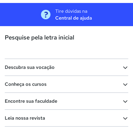
Tire dúvidas na
Central de ajuda
Pesquise pela letra inicial
Descubra sua vocação
Conheça os cursos
Teste vocacional
Lista de profissões
Encontre sua faculdade
Salários na sua região
Lista de cursos
Cursos de graduação
Leia nossa revista
Cursos de pós-graduação
Cursos livres
Lista de faculdades
Faculdades na sua cidade