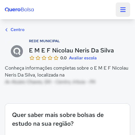
Quero Bolsa
Centro
REDE MUNICIPAL
E M E F Nicolau Neris Da Silva
0.0
Avaliar escola
Conheça informações completas sobre o E M E F Nicolau
Neris Da Silva, localizada na
Av Aluizio Chaves, SN - Centro, Irituia - PA
Quer saber mais sobre bolsas de
estudo na sua região?