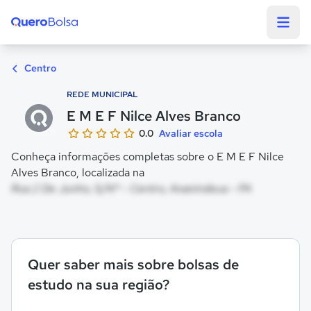
Quero Bolsa
Centro
REDE MUNICIPAL
E M E F Nilce Alves Branco
0.0
Avaliar escola
Conheça informações completas sobre o E M E F Nilce
Alves Branco, localizada na
Rua 2 De Junho, S/Nº - Centro, Ananindeua - PA
Quer saber mais sobre bolsas de
estudo na sua região?