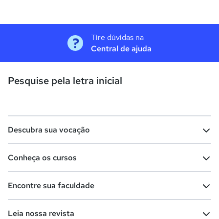
Tire dúvidas na
Central de ajuda
Pesquise pela letra inicial
Descubra sua vocação
Conheça os cursos
Teste vocacional
Lista de profissões
Encontre sua faculdade
Salários na sua região
Lista de cursos
Cursos de graduação
Leia nossa revista