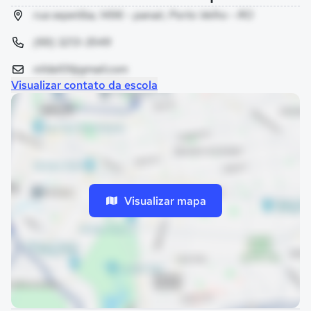
rua sepetiba, 1496 - panair, Porto Velho - RO
(69) 3213-3549
nilda101@gmail.com
Visualizar contato da escola
Visualizar mapa