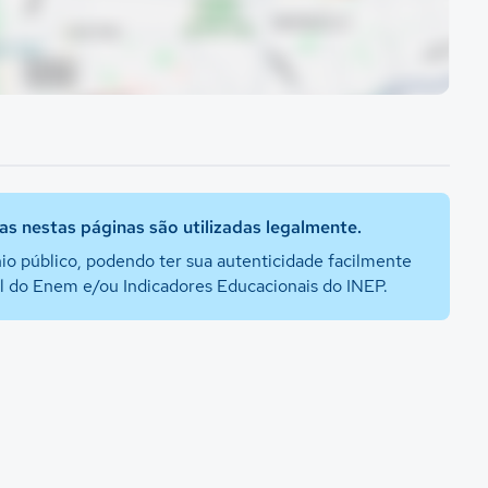
s nestas páginas são utilizadas legalmente.
io público, podendo ter sua autenticidade facilmente
al do Enem e/ou Indicadores Educacionais do INEP.