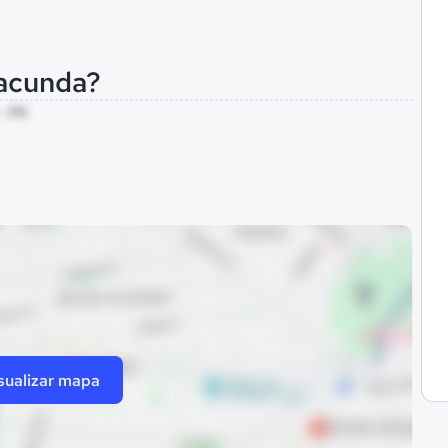
Jacunda?
- PA
sualizar mapa