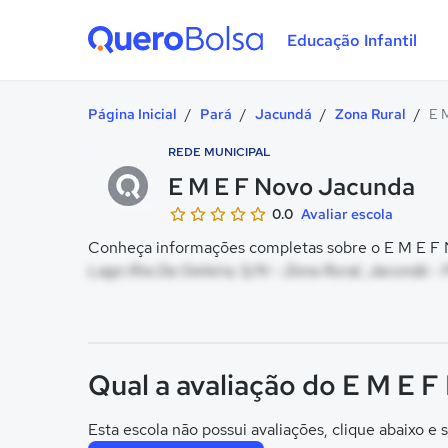
Educação Infantil
Quero Bolsa
Página Inicial
/
Pará
/
Jacundá
/
Zona Rural
/
E 
REDE MUNICIPAL
E M E F Novo Jacunda
0.0
Avaliar escola
Conheça informações completas sobre o E M E F N
Lago Ilha Da Geleira, S/N - Zona Rural, Jacundá - 
Qual a avaliação do E M E 
Esta escola não possui avaliações, clique abaixo e s