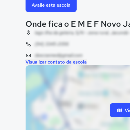
Avalie esta escola
Onde fica o E M E F Novo 
lago ilha da geleira, S/N - zona rural, Jacundá 
(94) 3345-2056
deecsemed@gmail.com
Visualizar contato da escola
Vi