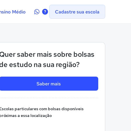
Contate-
nsino Médio
Cadastre sua escola
nos
no
WhatsApp
Quer saber mais sobre bolsas
de estudo na sua região?
Saber mais
Escolas particulares com bolsas disponíveis
próximas a essa localização