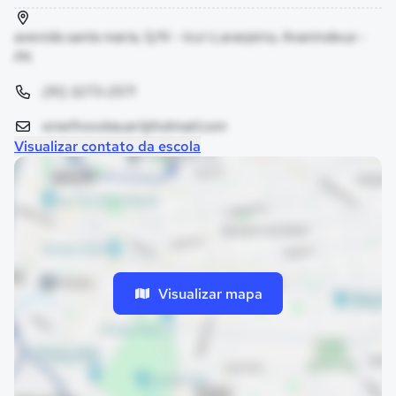
avenida santa maria, S/N - Icuí-Laranjeira, Ananindeua -
PA
(91) 3273-2571
emefnovotauari@hotmail.com
Visualizar contato da escola
Visualizar mapa