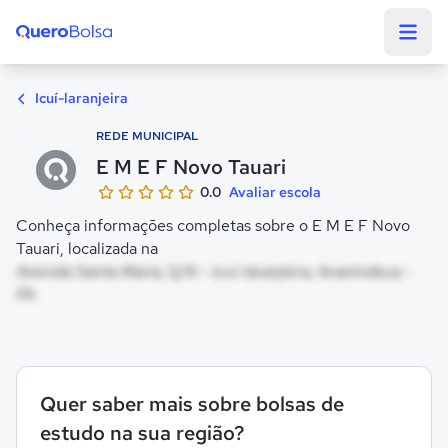
Quero Bolsa
Icuí-laranjeira
REDE MUNICIPAL
E M E F Novo Tauari
0.0
Avaliar escola
Conheça informações completas sobre o E M E F Novo
Tauari, localizada na
Avenida Santa Maria, S/N - Icuí-laranjeira, Ananindeua -
PA
Quer saber mais sobre bolsas de
estudo na sua região?