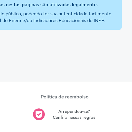
s nestas páginas são utilizadas legalmente.
io público, podendo ter sua autenticidade facilmente
al do Enem e/ou Indicadores Educacionais do INEP.
Política de reembolso
Arrependeu-se?
Confira nossas regras