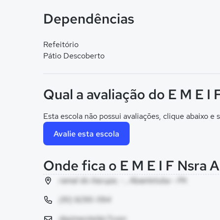
Dependências
Refeitório
Pátio Descoberto
Qual a avaliação do E M E I 
Esta escola não possui avaliações, clique abaixo e s
Avalie esta escola
Onde fica o E M E I F Nsra A
ramal do itacupe, - , Abaetetuba - PA
(91) 9295-1194
dspimentel@r7.com