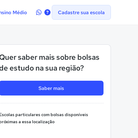
Contate-
nsino Médio
Cadastre sua escola
nos
no
WhatsApp
Quer saber mais sobre bolsas
de estudo na sua região?
Saber mais
Escolas particulares com bolsas disponíveis
próximas a essa localização