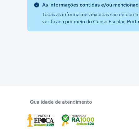
As informações contidas e/ou mencionada
Todas as informações exibidas são de domín
verificada por meio do Censo Escolar, Port
Qualidade de atendimento