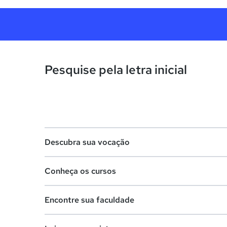
Pesquise pela letra inicial
Descubra sua vocação
Conheça os cursos
Teste vocacional
Encontre sua faculdade
Lista de profissões
Lista de cursos
Salários na sua região