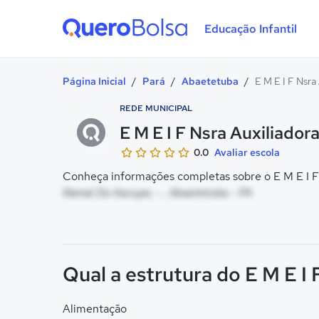
Educação Infantil
Quero Bolsa
Página Inicial
/
Pará
/
Abaetetuba
/
E M E I F Nsra
REDE MUNICIPAL
E M E I F Nsra Auxiliador
0.0
Avaliar escola
Conheça informações completas sobre o E M E I F N
Ramal Do Itacupe, - , Abaetetuba - PA
Qual a estrutura do E M E I 
Alimentação