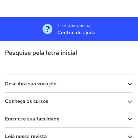
Tire dúvidas na
Central de ajuda
Pesquise pela letra inicial
Descubra sua vocação
Conheça os cursos
Teste vocacional
Lista de profissões
Encontre sua faculdade
Salários na sua região
Lista de cursos
Cursos de graduação
Leia nossa revista