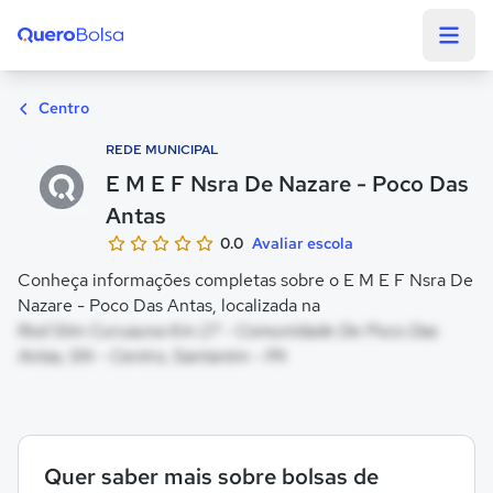
Quero Bolsa
Centro
REDE MUNICIPAL
E M E F Nsra De Nazare - Poco Das
Antas
0.0
Avaliar escola
Conheça informações completas sobre o E M E F Nsra De
Nazare - Poco Das Antas, localizada na
Rod Stm Curuauna Km 27 - Comunidade De Poco Das
Antas, SN - Centro, Santarém - PA
Quer saber mais sobre bolsas de