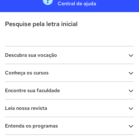
Central de ajuda
Pesquise pela letra inicial
Descubra sua vocação
Conheça os cursos
Teste vocacional
Lista de profissões
Encontre sua faculdade
Salários na sua região
Lista de cursos
Cursos de graduação
Leia nossa revista
Cursos de pós-graduação
Cursos livres
Lista de faculdades
Faculdades na sua cidade
Entenda os programas
Cursos técnicos
Cursos a distância (EaD)
Comunidade Quero
Vestibular e Enem
Dicas e curiosidades