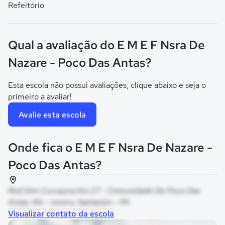
Refeitório
Qual a avaliação do E M E F Nsra De
Nazare - Poco Das Antas?
Esta escola não possui avaliações, clique abaixo e seja o
primeiro a avaliar!
Avalie esta escola
Onde fica o E M E F Nsra De Nazare -
Poco Das Antas?
Rod Stm Curuauna Km 27 - Comunidade De Poco Das
Antas, SN - centro, Santarém - PA
Visualizar contato da escola