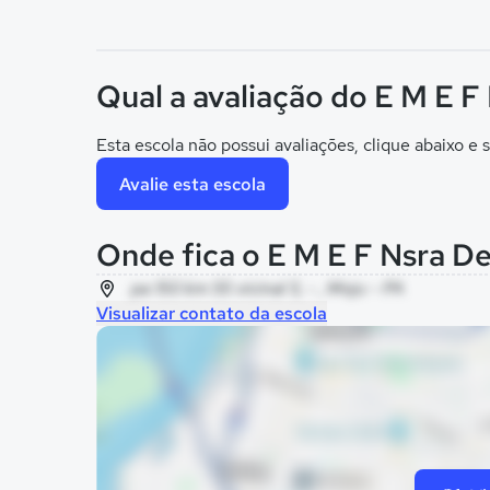
Qual a avaliação do E M E F
Esta escola não possui avaliações, clique abaixo e s
Avalie esta escola
Onde fica o E M E F Nsra De
pa 150 km 55 vicinal 5, - , Moju - PA
Visualizar contato da escola