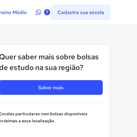
Contate-
nsino Médio
Cadastre sua escola
nos
no
WhatsApp
Quer saber mais sobre bolsas
de estudo na sua região?
Saber mais
Escolas particulares com bolsas disponíveis
próximas a essa localização