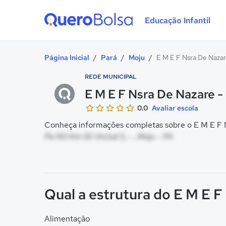
Educação Infantil
Quero Bolsa
Página Inicial
/
Pará
/
Moju
/
E M E F Nsra De Nazar
REDE MUNICIPAL
E M E F Nsra De Nazare -
0.0
Avaliar escola
Conheça informações completas sobre o E M E F Ns
Pa 150 Km 55 Vicinal 5, - , Moju - PA
Qual a estrutura do E M E F
Alimentação