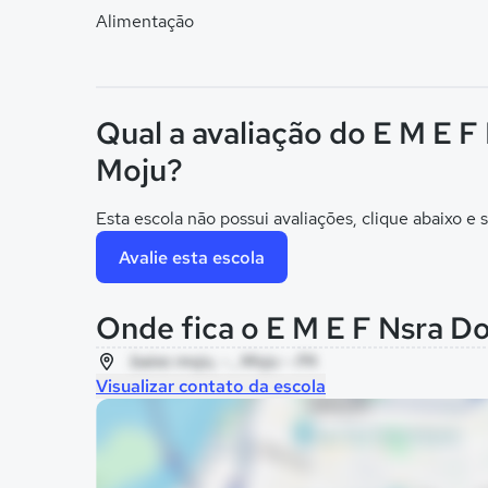
Alimentação
Qual a avaliação do E M E F
Moju?
Esta escola não possui avaliações, clique abaixo e s
Avalie esta escola
Onde fica o E M E F Nsra D
baixo moju, - , Moju - PA
Visualizar contato da escola