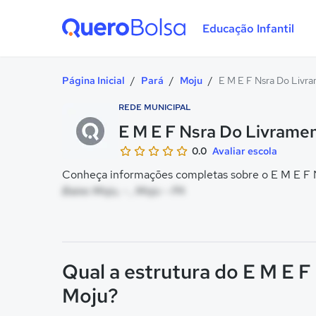
Educação Infantil
Quero Bolsa
Página Inicial
/
Pará
/
Moju
/
E M E F Nsra Do Livra
REDE MUNICIPAL
E M E F Nsra Do Livramen
0.0
Avaliar escola
Conheça informações completas sobre o E M E F N
Baixo Moju, - , Moju - PA
Qual a estrutura do E M E F
Moju?