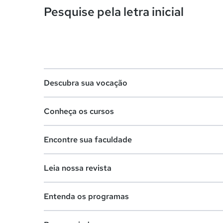
Pesquise pela letra inicial
Descubra sua vocação
Conheça os cursos
Teste vocacional
Encontre sua faculdade
Lista de profissões
Lista de cursos
Salários na sua região
Leia nossa revista
Cursos de graduação
Lista de faculdades
Cursos de pós-graduação
Entenda os programas
Faculdades na sua cidade
Vestibular e Enem
Cursos livres
Comunidade Quero