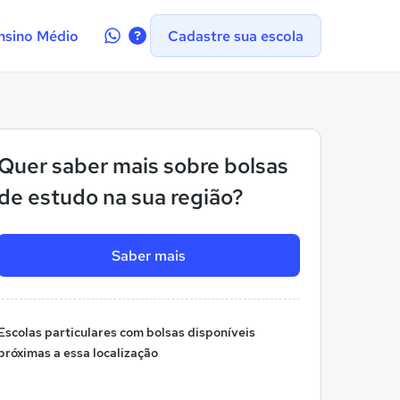
Contate-
nsino Médio
Cadastre sua escola
nos
no
WhatsApp
Quer saber mais sobre bolsas
de estudo na sua região?
Saber mais
Escolas particulares com bolsas disponíveis
próximas a essa localização