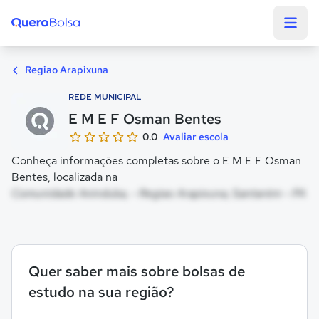
Quero Bolsa
Regiao Arapixuna
REDE MUNICIPAL
E M E F Osman Bentes
0.0
Avaliar escola
Conheça informações completas sobre o E M E F Osman
Bentes, localizada na
Comunidade Aninduba, - Regiao Arapixuna, Santarém - PA
Quer saber mais sobre bolsas de
estudo na sua região?