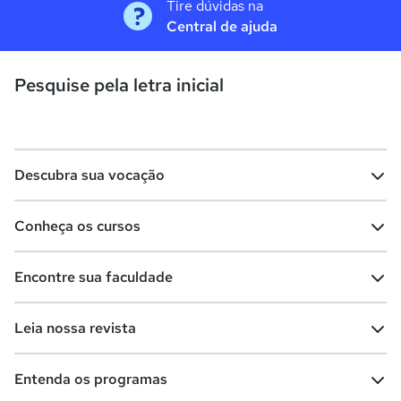
Tire dúvidas na
Central de ajuda
Pesquise pela letra inicial
Descubra sua vocação
Conheça os cursos
Teste vocacional
Lista de profissões
Encontre sua faculdade
Salários na sua região
Lista de cursos
Cursos de graduação
Leia nossa revista
Cursos de pós-graduação
Cursos livres
Lista de faculdades
Faculdades na sua cidade
Entenda os programas
Cursos técnicos
Cursos a distância (EaD)
Comunidade Quero
Vestibular e Enem
Dicas e curiosidades