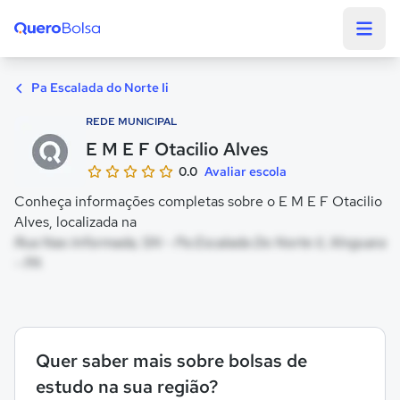
Quero Bolsa
Pa Escalada do Norte Ii
REDE MUNICIPAL
E M E F Otacilio Alves
0.0
Avaliar escola
Conheça informações completas sobre o E M E F Otacilio
Alves, localizada na
Rua Nao Informada, SN - Pa Escalada Do Norte Ii, Xinguara
- PA
Quer saber mais sobre bolsas de
estudo na sua região?