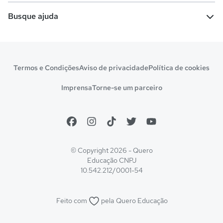
Escolas
Cursos gratuitos
Busque ajuda
Profissões
Pós-graduação
Notas de corte
Enem
Idiomas
Cursos técnicos
Manual do Enem
Sisu
Sobre o Quero Bolsa
Primeiros passos
Termos e Condições
Aviso de privacidade
Política de cookies
Escolas
Prouni
Fies
Reembolso e cancelamento
Financeiro e regras
Imprensa
Torne-se um parceiro
Pronatec
Sisutec
Atendimento e suporte
Matrícula e validação
Encceja
Vs Mais Estudo/Neora
Educa Brasil
© Copyright 2026 - Quero
Educação
CNPJ
10.542.212/0001-54
Feito com
pela
Quero Educação