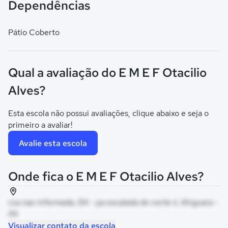
Dependências
Pátio Coberto
Qual a avaliação do E M E F Otacilio
Alves?
Esta escola não possui avaliações, clique abaixo e seja o
primeiro a avaliar!
Avalie esta escola
Onde fica o E M E F Otacilio Alves?
rua nao informada, SN - pa escalada do norte ii, Xinguara -
PA
Visualizar contato da escola