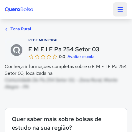
Quero Bolsa
Zona Rural
REDE MUNICIPAL
E M E I F Pa 254 Setor 03
0.0
Avaliar escola
Conheça informações completas sobre o E M E I F Pa 254
Setor 03, localizada na
Comunidade De Pa 254 Setor 03, - Zona Rural, Monte
Alegre - PA
Quer saber mais sobre bolsas de
estudo na sua região?