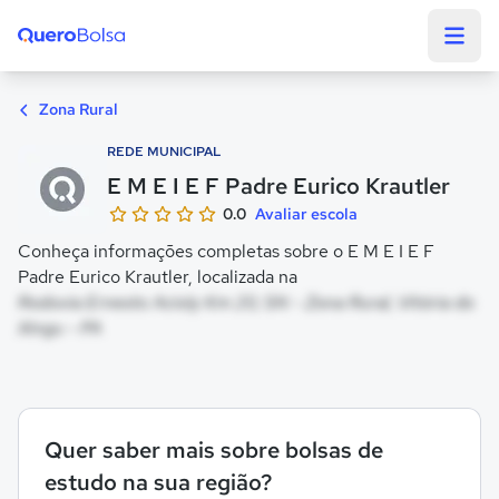
Quero Bolsa
Zona Rural
REDE MUNICIPAL
E M E I E F Padre Eurico Krautler
0.0
Avaliar escola
Conheça informações completas sobre o E M E I E F
Padre Eurico Krautler, localizada na
Rodovia Ernesto Acioly Km 20, SN - Zona Rural, Vitória do
Xingu - PA
Quer saber mais sobre bolsas de
estudo na sua região?