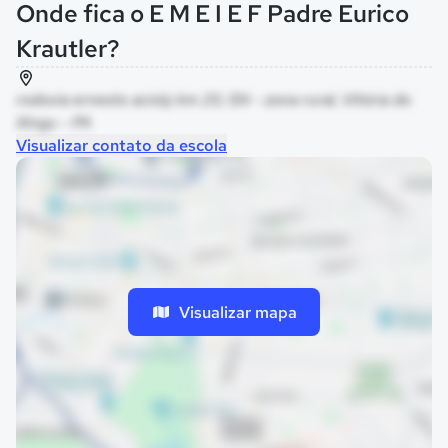
Onde fica o E M E I E F Padre Eurico
Krautler?
rodovia ernesto acioly km 20, SN - zona rural, Vitória do
Xingu - PA
Visualizar contato da escola
Visualizar mapa