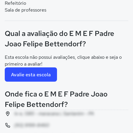
Refeitório
Sala de professores
Qual a avaliação do E M E F Padre
Joao Felipe Bettendorf?
Esta escola não possui avaliações, clique abaixo e seja o
primeiro a avaliar!
Avalie esta escola
Onde fica o E M E F Padre Joao
Felipe Bettendorf?
tv e, 1385 - maracana i, Santarém - PA
(93) 9199-8460