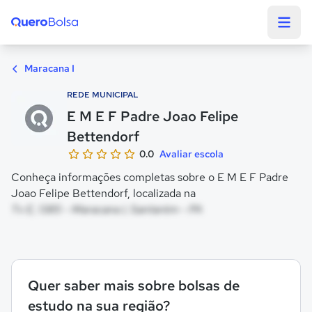
Quero Bolsa
Maracana I
REDE MUNICIPAL
E M E F Padre Joao Felipe
Bettendorf
0.0
Avaliar escola
Conheça informações completas sobre o E M E F Padre
Joao Felipe Bettendorf, localizada na
Tv E, 1385 - Maracana I, Santarém - PA
Quer saber mais sobre bolsas de
estudo na sua região?