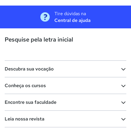
Tire dúvidas na
Central de ajuda
Pesquise pela letra inicial
Descubra sua vocação
Conheça os cursos
Teste vocacional
Lista de profissões
Encontre sua faculdade
Salários na sua região
Lista de cursos
Cursos de graduação
Leia nossa revista
Cursos de pós-graduação
Cursos livres
Lista de faculdades
Faculdades na sua cidade