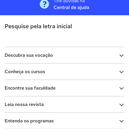
Tire dúvidas na
Central de ajuda
Pesquise pela letra inicial
Descubra sua vocação
Conheça os cursos
Teste vocacional
Lista de profissões
Encontre sua faculdade
Salários na sua região
Lista de cursos
Cursos de graduação
Leia nossa revista
Cursos de pós-graduação
Cursos livres
Lista de faculdades
Faculdades na sua cidade
Entenda os programas
Cursos técnicos
Cursos a distância (EaD)
Comunidade Quero
Vestibular e Enem
Dicas e curiosidades