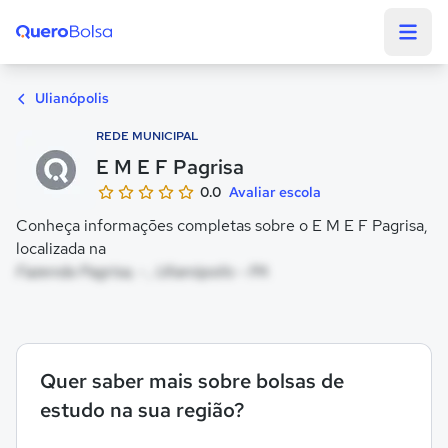
Quero Bolsa
Ulianópolis
REDE MUNICIPAL
E M E F Pagrisa
0.0
Avaliar escola
Conheça informações completas sobre o E M E F Pagrisa,
localizada na
Fazenda Pagrisa, - , Ulianópolis - PA
Quer saber mais sobre bolsas de
estudo na sua região?