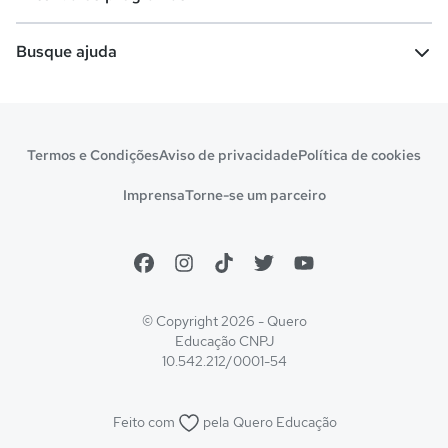
Comunidade Quero
Vestibular e Enem
Dicas e curiosidades
Escolas
Cursos gratuitos
Busque ajuda
Profissões
Pós-graduação
Notas de corte
Enem
Idiomas
Cursos técnicos
Manual do Enem
Sisu
Sobre o Quero Bolsa
Primeiros passos
Termos e Condições
Aviso de privacidade
Política de cookies
Escolas
Prouni
Fies
Reembolso e cancelamento
Financeiro e regras
Imprensa
Torne-se um parceiro
Pronatec
Sisutec
Atendimento e suporte
Matrícula e validação
Encceja
Vs Mais Estudo/Neora
Educa Brasil
© Copyright 2026 - Quero
Educação
CNPJ
10.542.212/0001-54
Feito com
pela
Quero Educação