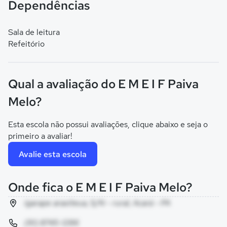
Dependências
Sala de leitura
Refeitório
Qual a avaliação do E M E I F Paiva
Melo?
Esta escola não possui avaliações, clique abaixo e seja o
primeiro a avaliar!
Avalie esta escola
Onde fica o E M E I F Paiva Melo?
igarape araxiteua, S/N - rural, Acará - PA
(91) 8745-1286