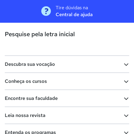
Tire dúvidas na
Central de ajuda
Pesquise pela letra inicial
Descubra sua vocação
Conheça os cursos
Teste vocacional
Lista de profissões
Encontre sua faculdade
Salários na sua região
Lista de cursos
Cursos de graduação
Leia nossa revista
Cursos de pós-graduação
Cursos livres
Lista de faculdades
Faculdades na sua cidade
Entenda os programas
Cursos técnicos
Cursos a distância (EaD)