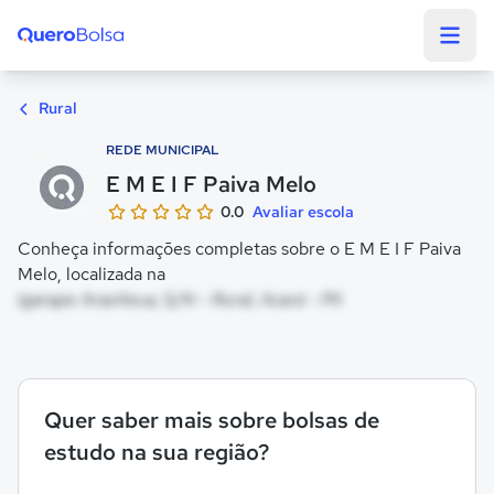
Quero Bolsa
Rural
REDE MUNICIPAL
E M E I F Paiva Melo
0.0
Avaliar escola
Conheça informações completas sobre o E M E I F Paiva
Melo, localizada na
Igarape Araxiteua, S/N - Rural, Acará - PA
Quer saber mais sobre bolsas de
estudo na sua região?