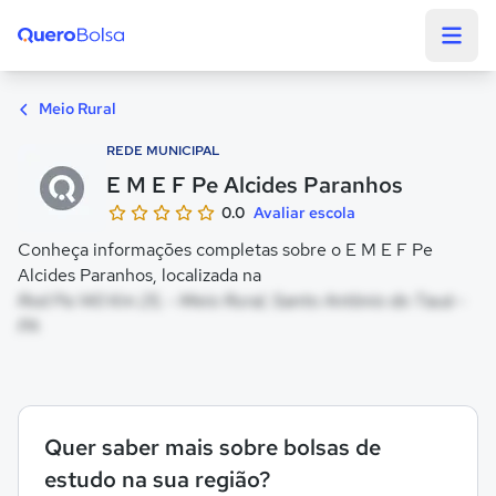
Quero Bolsa
Meio Rural
REDE MUNICIPAL
E M E F Pe Alcides Paranhos
0.0
Avaliar escola
Conheça informações completas sobre o E M E F Pe
Alcides Paranhos, localizada na
Rod Pa 140 Km 25, - Meio Rural, Santo Antônio do Tauá -
PA
Quer saber mais sobre bolsas de
estudo na sua região?