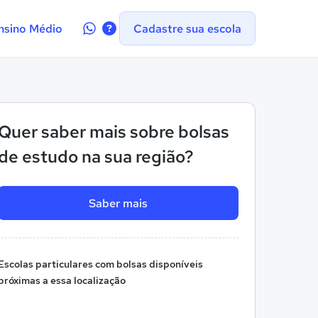
Contate-
nsino Médio
Cadastre sua escola
nos
no
WhatsApp
Quer saber mais sobre bolsas
de estudo na sua região?
Saber mais
Escolas particulares com bolsas disponíveis
próximas a essa localização