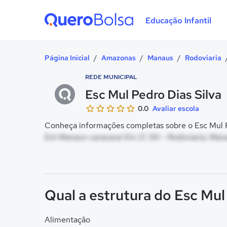
Educação Infantil
Quero Bolsa
Página Inicial
/
Amazonas
/
Manaus
/
Rodoviaria
REDE MUNICIPAL
Esc Mul Pedro Dias Silva
0.0
Avaliar escola
Conheça informações completas sobre o Esc Mul Pe
Est Manaus-caracarai Km 21, SN - Rodoviaria, Man
Qual a estrutura do Esc Mul
Alimentação