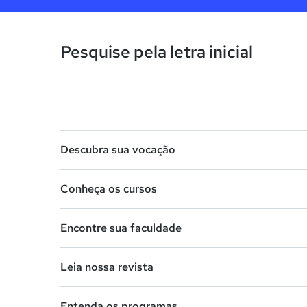
Pesquise pela letra inicial
Descubra sua vocação
Conheça os cursos
Teste vocacional
Encontre sua faculdade
Lista de profissões
Lista de cursos
Salários na sua região
Leia nossa revista
Cursos de graduação
Lista de faculdades
Cursos de pós-graduação
Entenda os programas