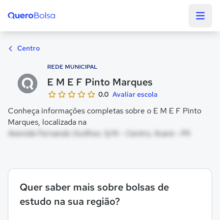
Quero Bolsa
Centro
REDE MUNICIPAL
E M E F Pinto Marques
0.0
Avaliar escola
Conheça informações completas sobre o E M E F Pinto
Marques, localizada na
Avenida Fernando Guilhon, S/N - Centro, Acará - PA
Quer saber mais sobre bolsas de
estudo na sua região?