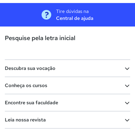
Tire dúvidas na
Central de ajuda
Pesquise pela letra inicial
Descubra sua vocação
Conheça os cursos
Teste vocacional
Lista de profissões
Encontre sua faculdade
Salários na sua região
Lista de cursos
Cursos de graduação
Leia nossa revista
Cursos de pós-graduação
Cursos livres
Lista de faculdades
Faculdades na sua cidade