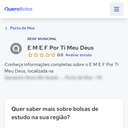
Quero Bolsa
Porto de Moz
REDE MUNICIPAL
E M E F Por Ti Meu Deus
0.0
Avaliar escola
Conheça informações completas sobre o E M E F Por Ti
Meu Deus, localizada na
Santarem Novo Rio Acarai, - , Porto de Moz - PA
Quer saber mais sobre bolsas de
estudo na sua região?