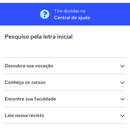
Tire dúvidas na
Central de ajuda
Pesquise pela letra inicial
Descubra sua vocação
Conheça os cursos
Teste vocacional
Lista de profissões
Encontre sua faculdade
Salários na sua região
Lista de cursos
Cursos de graduação
Leia nossa revista
Cursos de pós-graduação
Cursos livres
Lista de faculdades
Faculdades na sua cidade