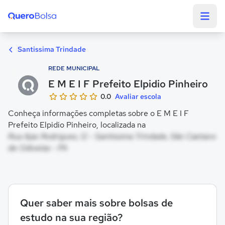
Quero Bolsa
Santissima Trindade
REDE MUNICIPAL
E M E I F Prefeito Elpidio Pinheiro
0.0
Avaliar escola
Conheça informações completas sobre o E M E I F
Prefeito Elpidio Pinheiro, localizada na
Rua Ajax Rodrigues, 12 - Santissima Trindade, São Caetano
de Odivelas - PA
Quer saber mais sobre bolsas de
estudo na sua região?