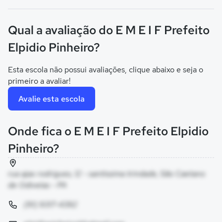
Qual a avaliação do E M E I F Prefeito
Elpidio Pinheiro?
Esta escola não possui avaliações, clique abaixo e seja o
primeiro a avaliar!
Avalie esta escola
Onde fica o E M E I F Prefeito Elpidio
Pinheiro?
rua ajax rodrigues, 12 - santissima trindade, São Caetano
de Odivelas - PA
(91) 9317-4392