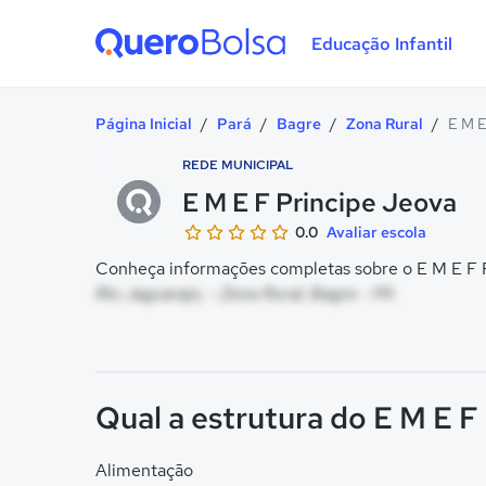
Educação Infantil
Quero Bolsa
Página Inicial
/
Pará
/
Bagre
/
Zona Rural
/
E M E
REDE MUNICIPAL
E M E F Principe Jeova
0.0
Avaliar escola
Conheça informações completas sobre o E M E F Pr
Rio Jaguarajo, - Zona Rural, Bagre - PA
Qual a estrutura do E M E F
Alimentação