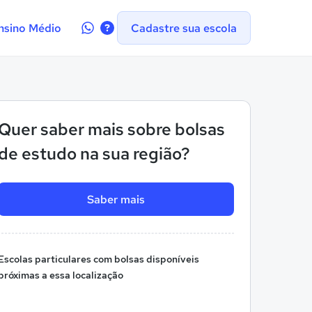
Contate-
nsino Médio
Cadastre sua escola
nos
no
WhatsApp
Quer saber mais sobre bolsas
de estudo na sua região?
Saber mais
Escolas particulares com bolsas disponíveis
próximas a essa localização