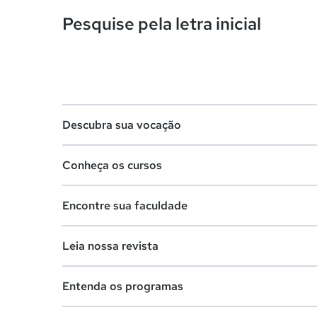
Pesquise pela letra inicial
Descubra sua vocação
Conheça os cursos
Teste vocacional
Encontre sua faculdade
Lista de profissões
Lista de cursos
Salários na sua região
Leia nossa revista
Cursos de graduação
Lista de faculdades
Cursos de pós-graduação
Entenda os programas
Faculdades na sua cidade
Vestibular e Enem
Cursos livres