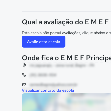
Qual a avaliação do E M E F
Esta escola não possui avaliações, clique abaixo e s
Avalie esta escola
Onde fica o E M E F Princi
rio jaguarajo, - zona rural, Bagre - PA
(91) 3606-1104
semedbagre@yahoo.com.br
Visualizar contato da escola