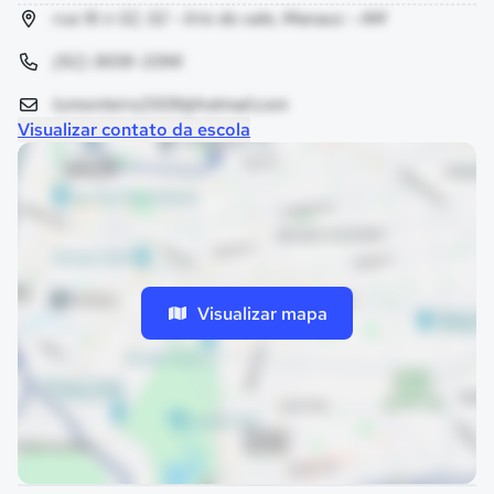
rua 16 n 02, 02 - lirio do vale, Manaus - AM
(92) 3658-3396
lumonteiro2009@hotmail.com
Visualizar contato da escola
Visualizar mapa