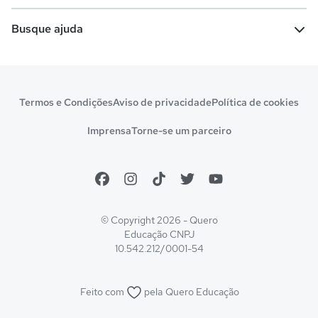
Vestibular e Enem
Dicas e curiosidades
Escolas
Cursos gratuitos
Busque ajuda
Profissões
Pós-graduação
Notas de corte
Enem
Idiomas
Cursos técnicos
Manual do Enem
Sisu
Sobre o Quero Bolsa
Primeiros passos
Termos e Condições
Aviso de privacidade
Política de cookies
Escolas
Prouni
Fies
Reembolso e cancelamento
Financeiro e regras
Imprensa
Torne-se um parceiro
Pronatec
Sisutec
Atendimento e suporte
Matrícula e validação
Encceja
Vs Mais Estudo/Neora
Educa Brasil
© Copyright 2026 - Quero
Educação
CNPJ
10.542.212/0001-54
Feito com
pela
Quero Educação