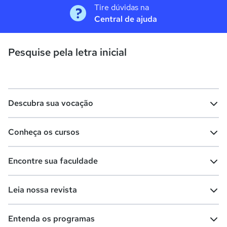
Tire dúvidas na
Central de ajuda
Pesquise pela letra inicial
Descubra sua vocação
Conheça os cursos
Teste vocacional
Lista de profissões
Encontre sua faculdade
Salários na sua região
Lista de cursos
Cursos de graduação
Leia nossa revista
Cursos de pós-graduação
Cursos livres
Lista de faculdades
Faculdades na sua cidade
Entenda os programas
Cursos técnicos
Cursos a distância (EaD)
Comunidade Quero