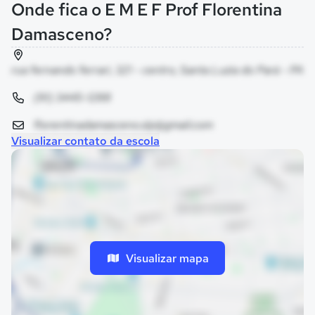
Onde fica o E M E F Prof Florentina
Damasceno?
rua fernando ferrari, 321 - centro, Santa Luzia do Pará - PA
(91) 3445-1288
florentinadamasceno.slp@gmail.com
Visualizar contato da escola
Visualizar mapa