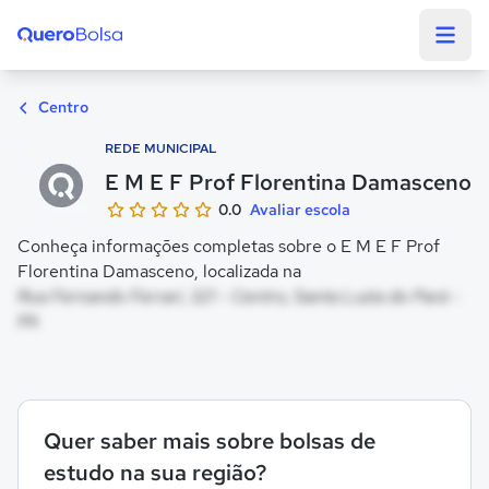
Quero Bolsa
Centro
REDE MUNICIPAL
E M E F Prof Florentina Damasceno
0.0
Avaliar escola
Conheça informações completas sobre o E M E F Prof
Florentina Damasceno, localizada na
Rua Fernando Ferrari, 321 - Centro, Santa Luzia do Pará -
PA
Quer saber mais sobre bolsas de
estudo na sua região?