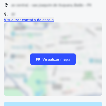
av central, - sao joaquim de ituquara, Baião - PA
91
Visualizar contato da escola
Visualizar mapa