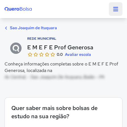
Quero Bolsa
Sao Joaquim de Ituquara
REDE MUNICIPAL
E M E F E Prof Generosa
0.0
Avaliar escola
Conheça informações completas sobre o E M E F E Prof
Generosa, localizada na
Av Central, - Sao Joaquim De Ituquara, Baião - PA
Quer saber mais sobre bolsas de
estudo na sua região?