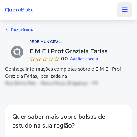
Quero Bolsa
Bacuriteua
REDE MUNICIPAL
E M E I Prof Graziela Farias
0.0
Avaliar escola
Conheça informações completas sobre o E M E I Prof
Graziela Farias, localizada na
Rua Beira Mar, - Bacuriteua, Bragança - PA
Quer saber mais sobre bolsas de
estudo na sua região?