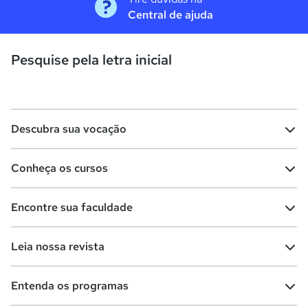
Central de ajuda
Pesquise pela letra inicial
Descubra sua vocação
Conheça os cursos
Teste vocacional
Lista de profissões
Encontre sua faculdade
Salários na sua região
Lista de cursos
Cursos de graduação
Leia nossa revista
Cursos de pós-graduação
Cursos livres
Lista de faculdades
Faculdades na sua cidade
Entenda os programas
Cursos técnicos
Cursos a distância (EaD)
Comunidade Quero
Vestibular e Enem
Dicas e curiosidades