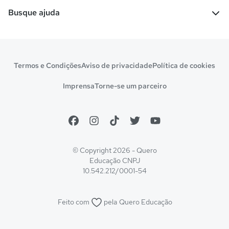
Escolas
Cursos gratuitos
Busque ajuda
Profissões
Pós-graduação
Notas de corte
Enem
Idiomas
Cursos técnicos
Manual do Enem
Sisu
Sobre o Quero Bolsa
Primeiros passos
Termos e Condições
Aviso de privacidade
Política de cookies
Escolas
Prouni
Fies
Reembolso e cancelamento
Financeiro e regras
Imprensa
Torne-se um parceiro
Pronatec
Sisutec
Atendimento e suporte
Matrícula e validação
Encceja
Vs Mais Estudo/Neora
Educa Brasil
© Copyright 2026 - Quero
Educação
CNPJ
10.542.212/0001-54
Feito com
pela
Quero Educação