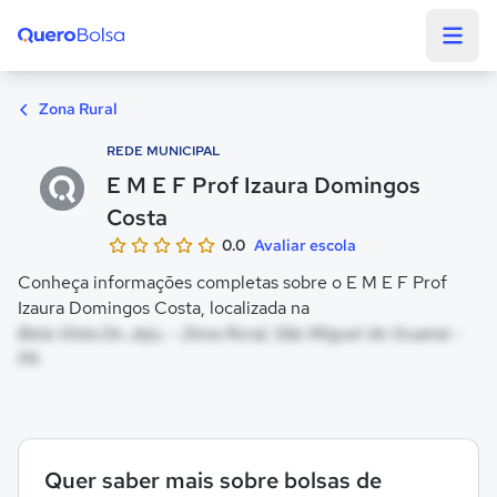
Quero Bolsa
Zona Rural
REDE MUNICIPAL
E M E F Prof Izaura Domingos
Costa
0.0
Avaliar escola
Conheça informações completas sobre o E M E F Prof
Izaura Domingos Costa, localizada na
Bela Vista Do Jeju, - Zona Rural, São Miguel do Guamá -
PA
Quer saber mais sobre bolsas de