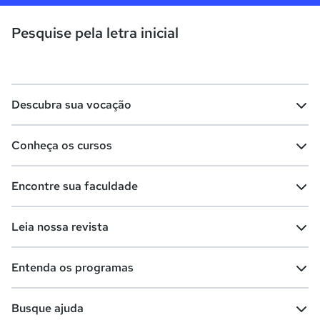
Pesquise pela letra inicial
Descubra sua vocação
Conheça os cursos
Teste vocacional
Lista de profissões
Encontre sua faculdade
Salários na sua região
Lista de cursos
Cursos de graduação
Leia nossa revista
Cursos de pós-graduação
Cursos livres
Lista de faculdades
Faculdades na sua cidade
Entenda os programas
Cursos técnicos
Cursos a distância (EaD)
Comunidade Quero
Vestibular e Enem
Dicas e curiosidades
Escolas
Cursos gratuitos
Busque ajuda
Profissões
Pós-graduação