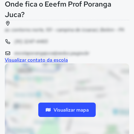
Onde fica o Eeefm Prof Poranga
Juca?
av. contorno norte, 101 - campina de icoaraci, Belém - PA
(91) 3247-4465
escolaporangajuca@seduc.pa.gov.br
Visualizar contato da escola
Visualizar mapa