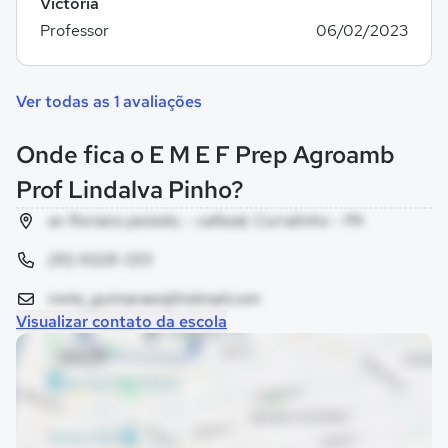
Victoria
Professor
06/02/2023
Ver todas as 1 avaliações
Onde fica o E M E F Prep Agroamb
Prof Lindalva Pinho?
av floriano peixoto, - cafezal, Curralinho - PA
(91) 9328-1313
ivete_guimaraes@hotmail.com
Visualizar contato da escola