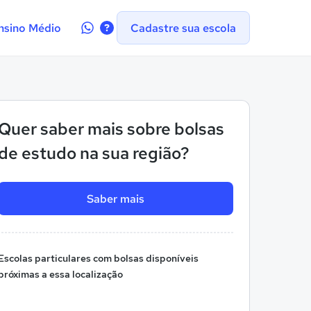
Contate-
nsino Médio
Cadastre sua escola
nos
no
WhatsApp
Quer saber mais sobre bolsas
de estudo na sua região?
Saber mais
Escolas particulares com bolsas disponíveis
próximas a essa localização