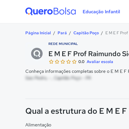
Educação Infantil
Quero Bolsa
Página Inicial
/
Pará
/
Capitão Poço
/
E M E F Prof
REDE MUNICIPAL
E M E F Prof Raimundo Si
0.0
Avaliar escola
Conheça informações completas sobre o E M E F P
Sao Pedro, - , Capitão Poço - PA
Qual a estrutura do E M E 
Alimentação