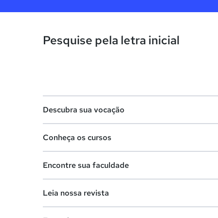
Pesquise pela letra inicial
Descubra sua vocação
Conheça os cursos
Teste vocacional
Encontre sua faculdade
Lista de profissões
Lista de cursos
Salários na sua região
Leia nossa revista
Cursos de graduação
Lista de faculdades
Cursos de pós-graduação