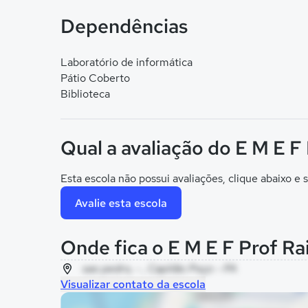
Dependências
Laboratório de informática
Pátio Coberto
Biblioteca
Qual a avaliação do E M E F
Esta escola não possui avaliações, clique abaixo e s
Avalie esta escola
Onde fica o E M E F Prof R
sao pedro, - , Capitão Poço - PA
Visualizar contato da escola