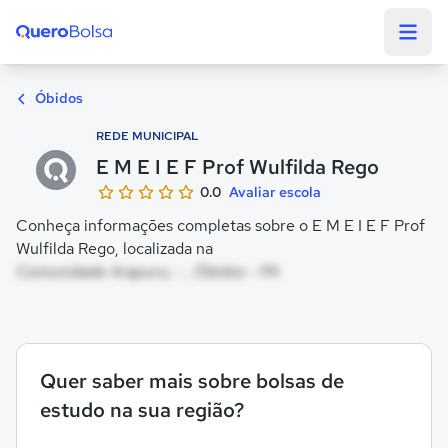
Quero Bolsa
Óbidos
REDE MUNICIPAL
E M E I E F Prof Wulfilda Rego
0.0
Avaliar escola
Conheça informações completas sobre o E M E I E F Prof
Wulfilda Rego, localizada na
Comunidade Arapucu, - , Óbidos - PA
Quer saber mais sobre bolsas de
estudo na sua região?