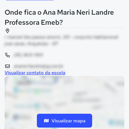
Onde fica o Ana Maria Neri Landre
Professora Emeb?
r manoel dos passos amorin, 301 - conjunto habitacional
jose saran, Araçatuba - SP
(18) 3631-1901
ananerilandre@ig.com.br
Visualizar contato da escola
Visualizar mapa