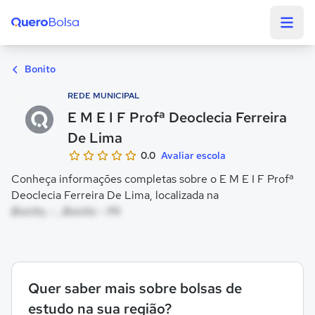
Quero Bolsa
Bonito
REDE MUNICIPAL
E M E I F Profª Deoclecia Ferreira
De Lima
0.0
Avaliar escola
Conheça informações completas sobre o E M E I F Profª
Deoclecia Ferreira De Lima, localizada na
Bonito, - , Bonito - PA
Quer saber mais sobre bolsas de
estudo na sua região?