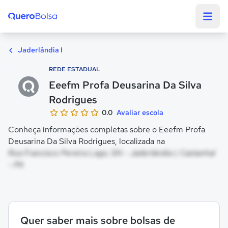
Quero Bolsa
Jaderlândia I
REDE ESTADUAL
Eeefm Profa Deusarina Da Silva
Rodrigues
0.0
Avaliar escola
Conheça informações completas sobre o Eeefm Profa
Deusarina Da Silva Rodrigues, localizada na
Rua Francisco Pereira Lago, SN - Jaderlândia I, Castanhal
- PA
Quer saber mais sobre bolsas de