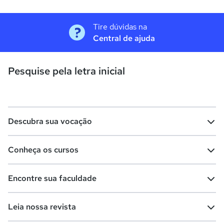
Tire dúvidas na
Central de ajuda
Pesquise pela letra inicial
Descubra sua vocação
Conheça os cursos
Teste vocacional
Lista de profissões
Encontre sua faculdade
Salários na sua região
Lista de cursos
Cursos de graduação
Leia nossa revista
Cursos de pós-graduação
Cursos livres
Lista de faculdades
Faculdades na sua cidade