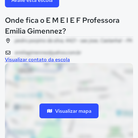
Avalie esta escola
Onde fica o E M E I E F Professora
Emilia Gimennez?
pedro porpino da silva, 4421 - sao jose, Castanhal - PA
emiliagimennez@yahoo.com.br
Visualizar contato da escola
Visualizar mapa