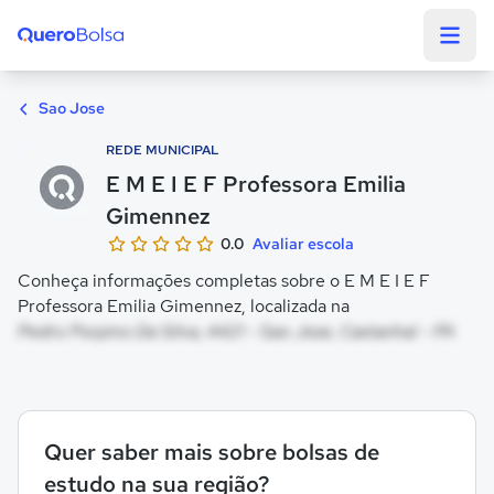
Quero Bolsa
Sao Jose
REDE MUNICIPAL
E M E I E F Professora Emilia
Gimennez
0.0
Avaliar escola
Conheça informações completas sobre o E M E I E F
Professora Emilia Gimennez, localizada na
Pedro Porpino Da Silva, 4421 - Sao Jose, Castanhal - PA
Quer saber mais sobre bolsas de
estudo na sua região?