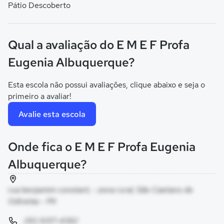
Pátio Descoberto
Qual a avaliação do E M E F Profa
Eugenia Albuquerque?
Esta escola não possui avaliações, clique abaixo e seja o
primeiro a avaliar!
Avalie esta escola
Onde fica o E M E F Profa Eugenia
Albuquerque?
rua benjamim constant, - zona rural, São Caetano de
Odivelas - PA
(91) 9317-4392