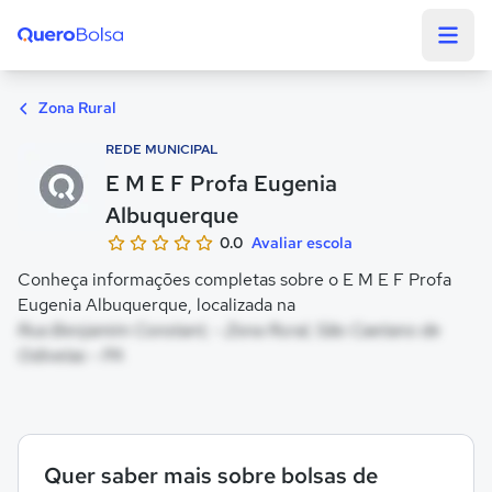
Quero Bolsa
Zona Rural
REDE MUNICIPAL
E M E F Profa Eugenia
Albuquerque
0.0
Avaliar escola
Conheça informações completas sobre o E M E F Profa
Eugenia Albuquerque, localizada na
Rua Benjamim Constant, - Zona Rural, São Caetano de
Odivelas - PA
Quer saber mais sobre bolsas de