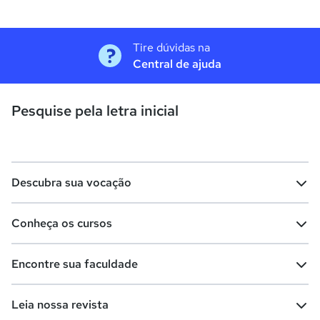
Tire dúvidas na
Central de ajuda
Pesquise pela letra inicial
Descubra sua vocação
Conheça os cursos
Teste vocacional
Lista de profissões
Encontre sua faculdade
Salários na sua região
Lista de cursos
Cursos de graduação
Leia nossa revista
Cursos de pós-graduação
Cursos livres