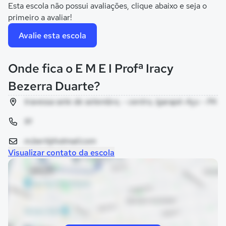
Esta escola não possui avaliações, clique abaixo e seja o
primeiro a avaliar!
Avalie esta escola
Onde fica o E M E I Profª Iracy
Bezerra Duarte?
travessa sete de setembro, - centro, Igarapé-Açu - PA
91
m.bert@hotmail.com
Visualizar contato da escola