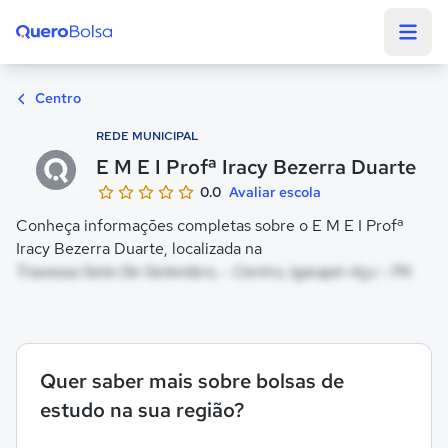
Quero Bolsa
Centro
REDE MUNICIPAL
E M E I Profª Iracy Bezerra Duarte
0.0
Avaliar escola
Conheça informações completas sobre o E M E I Profª
Iracy Bezerra Duarte, localizada na
Travessa Sete De Setembro, - Centro, Igarapé-Açu - PA
Quer saber mais sobre bolsas de
estudo na sua região?