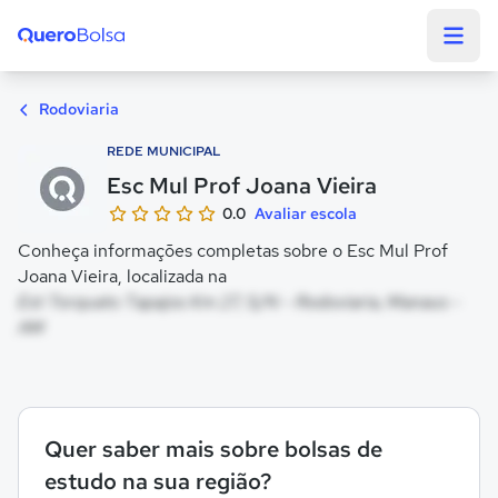
Quero Bolsa
Rodoviaria
REDE MUNICIPAL
Esc Mul Prof Joana Vieira
0.0
Avaliar escola
Conheça informações completas sobre o Esc Mul Prof
Joana Vieira, localizada na
Est Torquato Tapajos Km 27, S/N - Rodoviaria, Manaus -
AM
Quer saber mais sobre bolsas de
estudo na sua região?