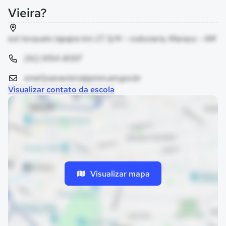
Vieira?
est torquato tapajos km 27, S/N - rodoviaria, Manaus - AM
(92) 9154-8007
emef.joanavieira@pmm.am.gov.br
Visualizar contato da escola
Visualizar mapa