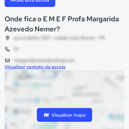
Avalie esta escola
Onde fica o E M E F Profa Margarida
Azevedo Nemer?
av.curralinho, 560 - cidade nova, Breves - PA
91
margaridanemer@hotmail.com
Visualizar contato da escola
Visualizar mapa