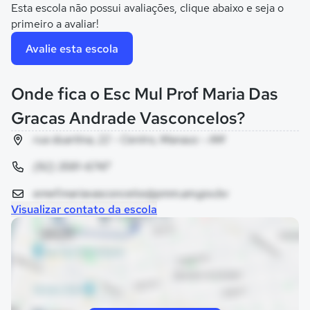
Esta escola não possui avaliações, clique abaixo e seja o
primeiro a avaliar!
Avalie esta escola
Onde fica o Esc Mul Prof Maria Das
Gracas Andrade Vasconcelos?
rua duartina, 22 - Centro, Manaus - AM
(92) 3581-6747
emef.mariavasconcelos@pmm.am.gov.bv
Visualizar contato da escola