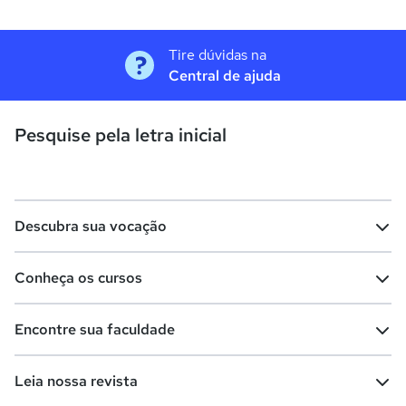
Tire dúvidas na
Central de ajuda
Pesquise pela letra inicial
Descubra sua vocação
Conheça os cursos
Teste vocacional
Lista de profissões
Encontre sua faculdade
Salários na sua região
Lista de cursos
Cursos de graduação
Leia nossa revista
Cursos de pós-graduação
Cursos livres
Lista de faculdades
Faculdades na sua cidade