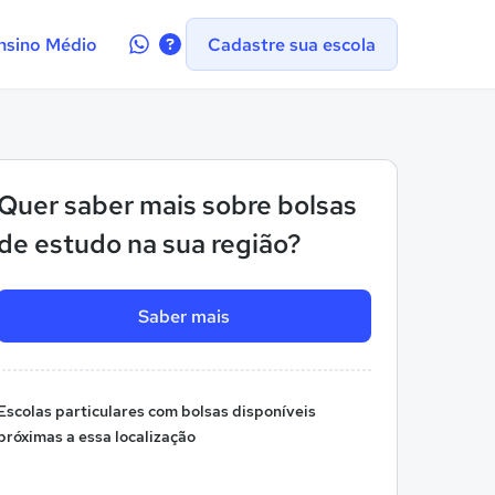
Contate-
nsino Médio
Cadastre sua escola
nos
no
WhatsApp
Quer saber mais sobre bolsas
de estudo na sua região?
Saber mais
Escolas particulares com bolsas disponíveis
próximas a essa localização