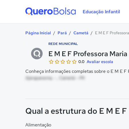
Educação Infantil
Quero Bolsa
Página Inicial
/
Pará
/
Cametá
/
E M E F Professora
REDE MUNICIPAL
E M E F Professora Maria
0.0
Avaliar escola
Conheça informações completas sobre o E M E F Pr
Ajarapanema, - , Cametá - PA
Qual a estrutura do E M E F
Alimentação