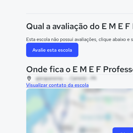
Qual a avaliação do E M E F
Esta escola não possui avaliações, clique abaixo e s
Avalie esta escola
Onde fica o E M E F Profess
ajarapanema, - , Cametá - PA
Visualizar contato da escola